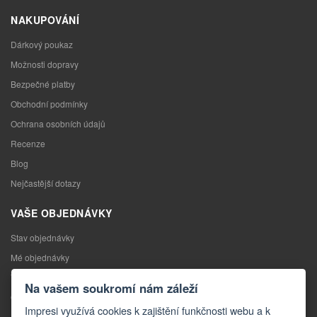
NAKUPOVÁNÍ
Dárkový poukaz
Možnosti dopravy
Bezpečné platby
Obchodní podmínky
Ochrana osobních údajů
Recenze
Blog
Nejčastější dotazy
VAŠE OBJEDNÁVKY
Stav objednávky
Mé objednávky
Výměna zboží
Na vašem soukromí nám záleží
Odstoupení od kupní smlouvy
Impresi využívá cookies k zajištění funkčnosti webu a k
Reklamace