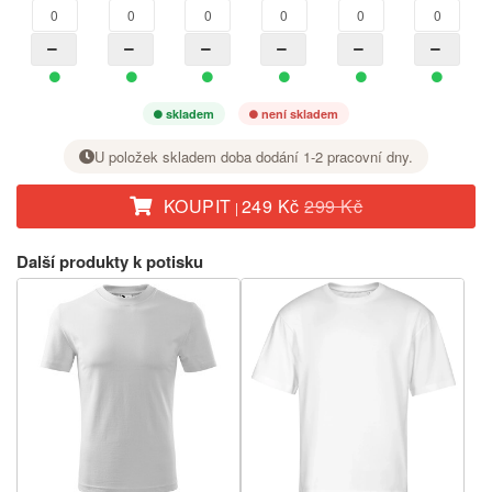
skladem
není skladem
U položek skladem doba dodání 1-2 pracovní dny.
KOUPIT
249 Kč
299 Kč
|
U požadované velikosti nastavte tlačítkem + počet kusů.
Další produkty k potisku