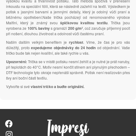
vysokou kvalitu a trvanlivost potisku. Tato metoda spočívá v přenesení
inkoustu na speciální fólii, která se následně zažehlí na textil. Výsledkem je
potisk s jasnými barvami a jemnými detaily, který je odolný vůči praní a
běžnému opotřebení.Naše trička pocházejí od renomovaného výrobce
Malfini, který je známý svou
špičkovou kvalitou textilu
. Trička jsou
vyrobena ze
100% bavlny
s gramáží
200 g/m²
, což zaručuje příjemný pocit
při nošení, dlouhou životnost a odolnost vůči častému praní.
Naším dalším velkým benefitem je
rychlost
. Víme, že čas je pro vás
důležitý, proto
expedujeme objednávky do 24 hodin
od objednání. Vaše
tričko bude tak nejen kvalitní, ale také rychle u vás.
Upozornění:
Trička se v místě potisku nesmí žehlit a je nutné je prát naruby,
při teplotách do 40°C. Motiv nesmí končit stínem ani plynulým přechodem –
DTF technologie tyto okraje nepřenáší správně. Potisk není realizován přes
švy ani boční části textilu.
Vytvořte si své
vlastní tričko a buďte originální.