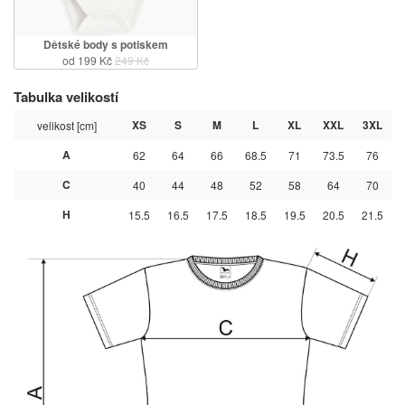
Dětské body s potiskem
od 199 Kč
249 Kč
Tabulka velikostí
XS
S
M
L
XL
XXL
3XL
velikost [cm]
A
62
64
66
68.5
71
73.5
76
C
40
44
48
52
58
64
70
H
15.5
16.5
17.5
18.5
19.5
20.5
21.5