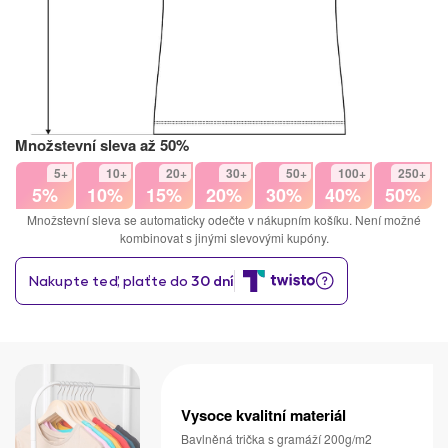
Množstevní sleva až 50%
5+
10+
20+
30+
50+
100+
250+
5%
10%
15%
20%
30%
40%
50%
Množstevní sleva se automaticky odečte v nákupním košíku. Není možné
kombinovat s jinými slevovými kupóny.
Vysoce kvalitní materiál
Bavlněná trička s gramáží 200g/m2