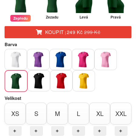
Zezadu
Levá
Pravá
Zepředu
KOUPIT
249 Kč
299 Kč
|
Barva
Velikost
XS
S
M
L
XL
XXL