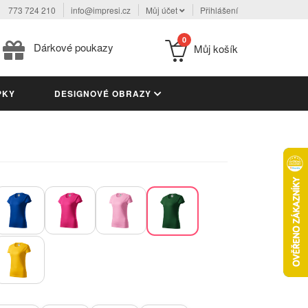
773 724 210
info@impresi.cz
Můj účet
Přihlášení
0
Dárkové poukazy
Můj košík
PKY
DESIGNOVÉ OBRAZY