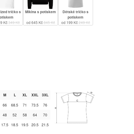
ized tričko s
Mikina s potiskem
Dětské tričko s
otiskem
potiskem
99 Kč
349 Kč
od 645 Kč
845 Kč
od 199 Kč
249 Kč
M
L
XL
XXL
3XL
66
68.5
71
73.5
76
48
52
58
64
70
17.5
18.5
19.5
20.5
21.5