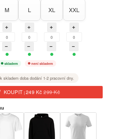
M
L
XL
XXL
skladem
není skladem
k skladem doba dodání 1-2 pracovní dny.
KOUPIT
249 Kč
299 Kč
|
ku