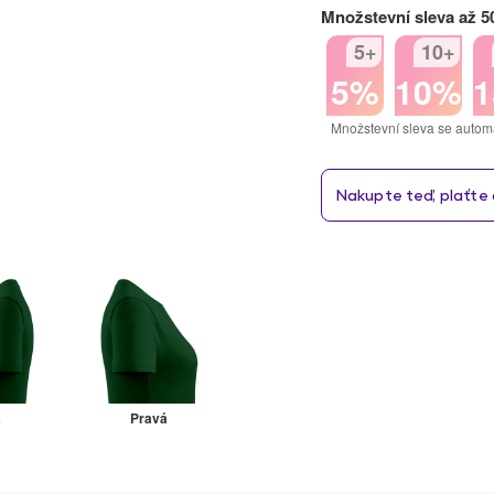
Množstevní sleva až 
5+
10+
5%
10%
Množstevní sleva se autom
á
Pravá