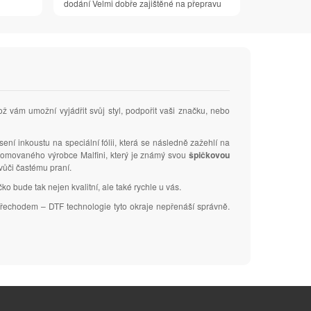
dodání Velmi dobře zajištěné na přepravu
ož vám umožní vyjádřit svůj styl, podpořit vaši značku, nebo
sení inkoustu na speciální fólii, která se následně zažehlí na
renomovaného výrobce Malfini, který je známý svou
špičkovou
 vůči častému praní.
ko bude tak nejen kvalitní, ale také rychle u vás.
m přechodem – DTF technologie tyto okraje nepřenáší správně.