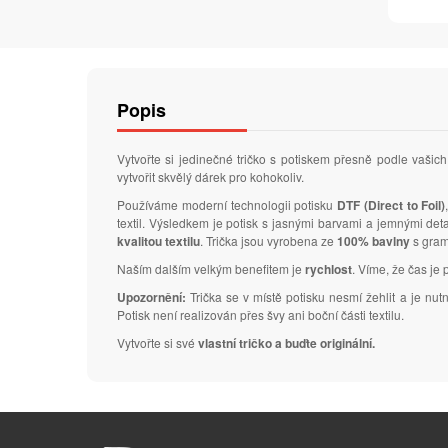
Popis
Vytvořte si jedinečné tričko s potiskem přesně podle vaš
vytvořit skvělý dárek pro kohokoliv.
Používáme moderní technologii potisku
DTF (Direct to Foil)
textil. Výsledkem je potisk s jasnými barvami a jemnými de
kvalitou textilu
. Trička jsou vyrobena ze
100% bavlny
s gra
Naším dalším velkým benefitem je
rychlost
. Víme, že čas je 
Upozornění:
Trička se v místě potisku nesmí žehlit a je nu
Potisk není realizován přes švy ani boční části textilu.
Vytvořte si své
vlastní tričko a buďte originální.