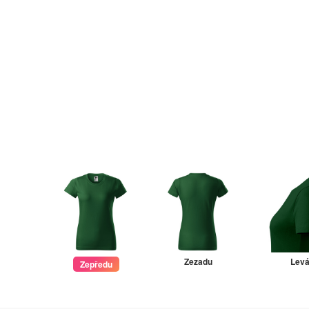
Zezadu
Lev
Zepředu