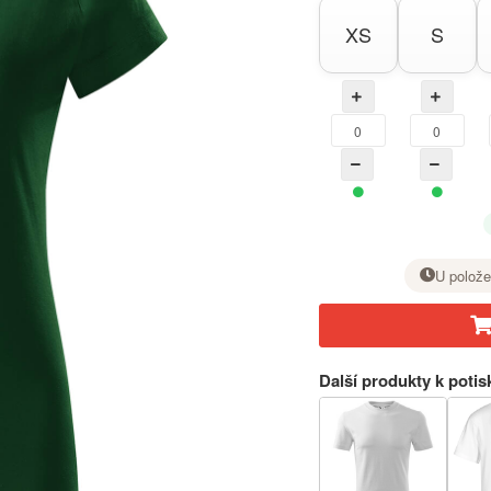
XS
S
U polože
U požadované velikosti nastavte tlačítkem + počet kusů.
Další produkty k potis