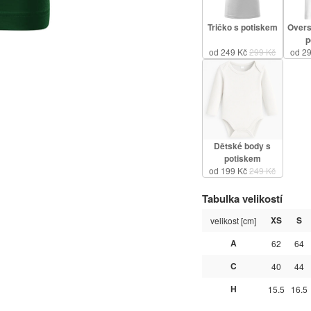
Tričko s potiskem
Overs
p
od 249 Kč
299 Kč
od 2
Dětské body s
potiskem
od 199 Kč
249 Kč
Tabulka velikostí
XS
S
velikost [cm]
A
62
64
C
40
44
H
15.5
16.5