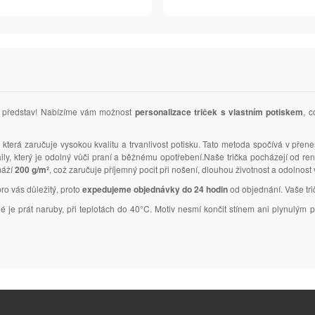
ich představ! Nabízíme vám možnost
personalizace triček s vlastním potiskem
, c
, která zaručuje vysokou kvalitu a trvanlivost potisku. Tato metoda spočívá v přene
taily, který je odolný vůči praní a běžnému opotřebení.Naše trička pocházejí od 
máží
200 g/m²
, což zaručuje příjemný pocit při nošení, dlouhou životnost a odolnost
pro vás důležitý, proto
expedujeme objednávky do 24 hodin
od objednání. Vaše trič
tné je prát naruby, při teplotách do 40°C. Motiv nesmí končit stínem ani plynulý