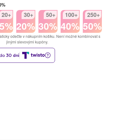
50%
20+
30+
50+
100+
250+
15%
20%
30%
40%
50%
aticky odečte v nákupním košíku. Není možné kombinovat s
jinými slevovými kupóny.