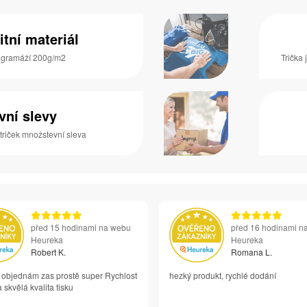
itní materiál
s gramáží 200g/m2
Trička 
vní slevy
 triček množstevní sleva
před 15 hodinami na webu
před 16 hodinami n
Heureka
Heureka
Robert K.
Romana L.
i objednám zas prostě super Rychlost
hezký produkt, rychlé dodání
 skvělá kvalita tisku