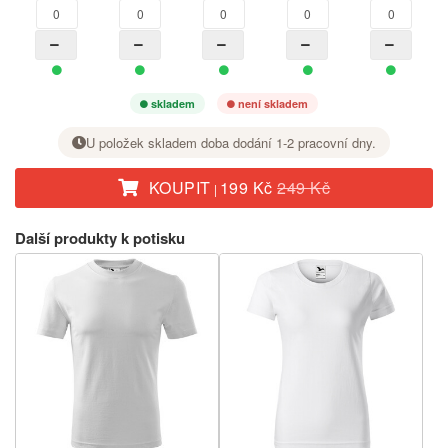
skladem
není skladem
U položek skladem doba dodání 1-2 pracovní dny.
KOUPIT
199 Kč
249 Kč
|
U požadované velikosti nastavte tlačítkem + počet kusů.
Další produkty k potisku