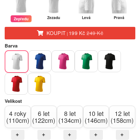
Zezadu
Levá
Pravá
Zepředu
KOUPIT
199 Kč
249 Kč
|
Barva
Velikost
4 roky
6 let
8 let
10 let
12 let
(110cm)
(122cm)
(134cm)
(146cm)
(158cm)