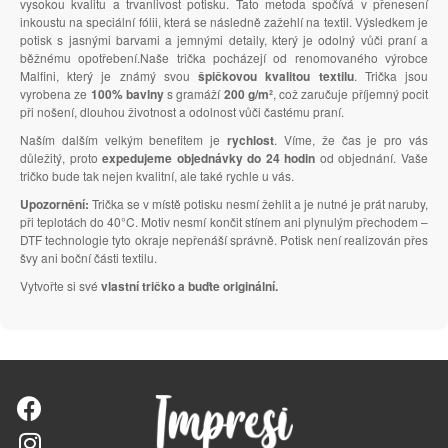
vysokou kvalitu a trvanlivost potisku. Tato metoda spočívá v přenesení
inkoustu na speciální fólii, která se následně zažehlí na textil. Výsledkem je
potisk s jasnými barvami a jemnými detaily, který je odolný vůči praní a
běžnému opotřebení.Naše trička pocházejí od renomovaného výrobce
Malfini, který je známý svou
špičkovou kvalitou textilu
. Trička jsou
vyrobena ze
100% bavlny
s gramáží
200 g/m²
, což zaručuje příjemný pocit
při nošení, dlouhou životnost a odolnost vůči častému praní.
Naším dalším velkým benefitem je
rychlost
. Víme, že čas je pro vás
důležitý, proto
expedujeme objednávky do 24 hodin
od objednání. Vaše
tričko bude tak nejen kvalitní, ale také rychle u vás.
Upozornění:
Trička se v místě potisku nesmí žehlit a je nutné je prát naruby,
při teplotách do 40°C. Motiv nesmí končit stínem ani plynulým přechodem –
DTF technologie tyto okraje nepřenáší správně. Potisk není realizován přes
švy ani boční části textilu.
Vytvořte si své
vlastní tričko a buďte originální.