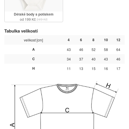
Dětské body s potiskem
od 199 Kč
249 Kč
Tabulka velikostí
4
6
8
10
12
velikost [cm]
A
43
46
52
58
64
C
34
37
40
43
46
H
11
13
15
16
17