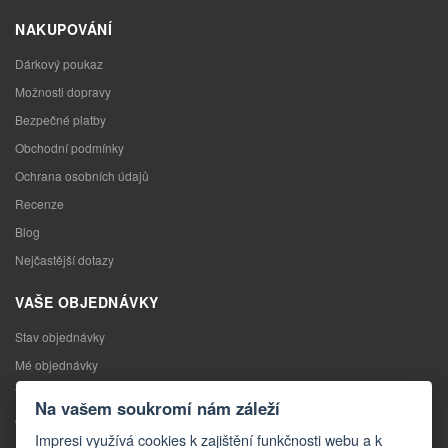
NAKUPOVÁNÍ
Dárkový poukaz
Možnosti dopravy
Bezpečné platby
Obchodní podmínky
Ochrana osobních údajů
Recenze
Blog
Nejčastější dotazy
VAŠE OBJEDNÁVKY
Stav objednávky
Mé objednávky
Výměna zboží
Na vašem soukromí nám záleží
Odstoupení od kupní smlouvy
Impresi využívá cookies k zajištění funkčnosti webu a k