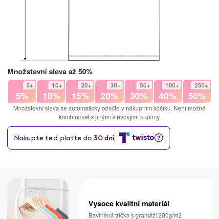
Množstevní sleva až 50%
5+
10+
20+
30+
50+
100+
250+
5%
10%
15%
20%
30%
40%
50%
Množstevní sleva se automaticky odečte v nákupním košíku. Není možné
kombinovat s jinými slevovými kupóny.
Vysoce kvalitní materiál
Bavlněná trička s gramáží 200g/m2