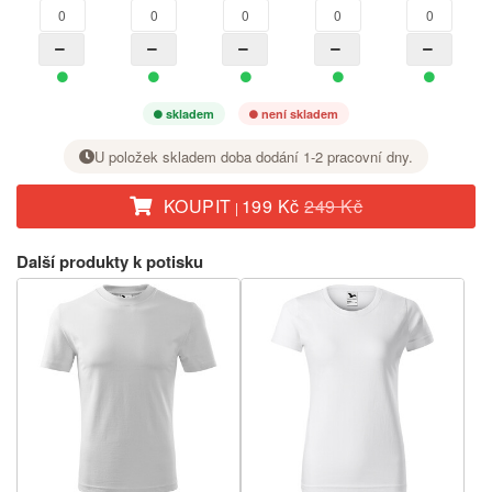
skladem
není skladem
U položek skladem doba dodání 1-2 pracovní dny.
KOUPIT
199 Kč
249 Kč
|
U požadované velikosti nastavte tlačítkem + počet kusů.
Další produkty k potisku