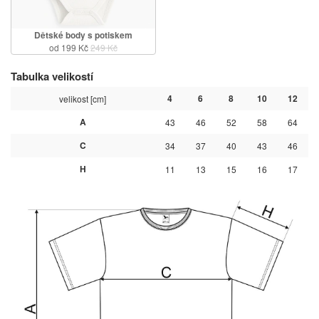
Dětské body s potiskem
od 199 Kč
249 Kč
Tabulka velikostí
4
6
8
10
12
velikost [cm]
A
43
46
52
58
64
C
34
37
40
43
46
H
11
13
15
16
17