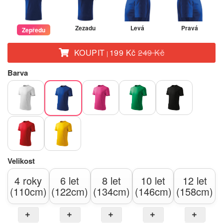
Zezadu
Levá
Pravá
Zepředu
KOUPIT
199 Kč
249 Kč
|
Barva
Velikost
4 roky
6 let
8 let
10 let
12 let
(110cm)
(122cm)
(134cm)
(146cm)
(158cm)