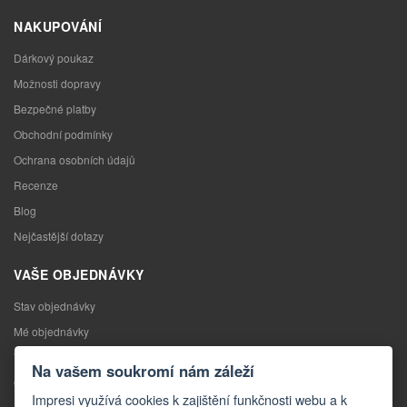
NAKUPOVÁNÍ
Dárkový poukaz
Možnosti dopravy
Bezpečné platby
Obchodní podmínky
Ochrana osobních údajů
Recenze
Blog
Nejčastější dotazy
VAŠE OBJEDNÁVKY
Stav objednávky
Mé objednávky
Výměna zboží
Na vašem soukromí nám záleží
Odstoupení od kupní smlouvy
Impresi využívá cookies k zajištění funkčnosti webu a k