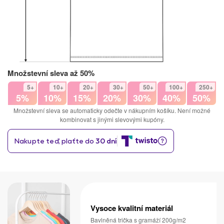
Množstevní sleva až 50%
5+
10+
20+
30+
50+
100+
250+
5%
10%
15%
20%
30%
40%
50%
Množstevní sleva se automaticky odečte v nákupním košíku. Není možné
kombinovat s jinými slevovými kupóny.
Vysoce kvalitní materiál
Bavlněná trička s gramáží 200g/m2