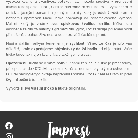
vysokou kvalitu a trvanlivost potisku. Tato metoda spočívá v přenesení
inkoustu na speciální fólii, která se následně zažehlí na textil. Výsledkem je
potisk s jasnými barvami a jemnými detaily, který je odolný vůči praní a
běžnému opotřebení.Naše trička pocházejí od renomovaného výrobce
Malfini, který je známý svou
špičkovou kvalitou textilu
. Trička jsou
vyrobena ze
100% bavlny
s gramáží
200 g/m²
, což zaručuje příjemný pocit
při nošení, dlouhou životnost a odolnost vůči častému praní.
Naším dalším velkým benefitem je
rychlost
. Víme, že čas je pro vás
důležitý, proto
expedujeme objednávky do 24 hodin
od objednání. Vaše
tričko bude tak nejen kvalitní, ale také rychle u vás.
Upozornění:
Trička se v místě potisku nesmí žehlit a je nutné je prát naruby,
při teplotách do 40°C. Motiv nesmí končit stínem ani plynulým přechodem –
DTF technologie tyto okraje nepřenáší správně. Potisk není realizován přes
švy ani boční části textilu.
Vytvořte si své
vlastní tričko a buďte originální.