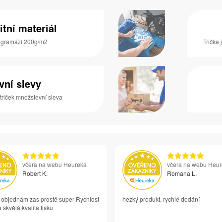
itní materiál
s gramáží 200g/m2
Trička 
vní slevy
 triček množstevní sleva
včera na webu Heureka
včera na webu Heu
Robert K.
Romana L.
i objednám zas prostě super Rychlost
hezký produkt, rychlé dodání
 skvělá kvalita tisku