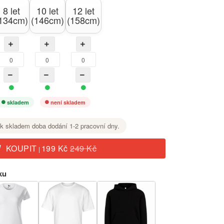
8 let
10 let
12 let
134cm)
(146cm)
(158cm)
skladem
není skladem
k skladem doba dodání 1-2 pracovní dny.
KOUPIT
199 Kč
249 Kč
|
ku