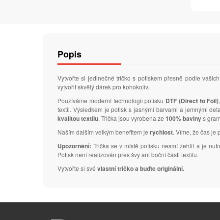
Popis
Vytvořte si jedinečné tričko s potiskem přesně podle vaš
vytvořit skvělý dárek pro kohokoliv.
Používáme moderní technologii potisku
DTF (Direct to Foil)
textil. Výsledkem je potisk s jasnými barvami a jemnými de
kvalitou textilu
. Trička jsou vyrobena ze
100% bavlny
s gra
Naším dalším velkým benefitem je
rychlost
. Víme, že čas je 
Upozornění:
Trička se v místě potisku nesmí žehlit a je nu
Potisk není realizován přes švy ani boční části textilu.
Vytvořte si své
vlastní tričko a buďte originální.