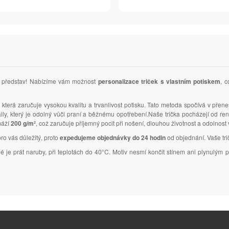
ich představ! Nabízíme vám možnost
personalizace triček s vlastním potiskem
, c
, která zaručuje vysokou kvalitu a trvanlivost potisku. Tato metoda spočívá v přene
taily, který je odolný vůči praní a běžnému opotřebení.Naše trička pocházejí od 
máží
200 g/m²
, což zaručuje příjemný pocit při nošení, dlouhou životnost a odolnost
pro vás důležitý, proto
expedujeme objednávky do 24 hodin
od objednání. Vaše trič
tné je prát naruby, při teplotách do 40°C. Motiv nesmí končit stínem ani plynulý