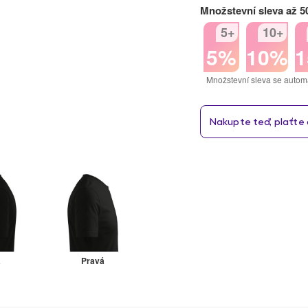
Množstevní sleva až 
5+
10+
5%
10%
Množstevní sleva se autom
á
Pravá