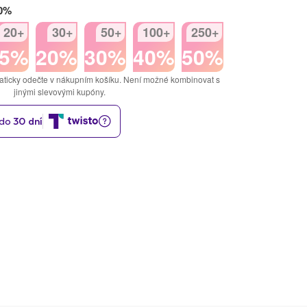
50%
20+
30+
50+
100+
250+
15%
20%
30%
40%
50%
aticky odečte v nákupním košíku. Není možné kombinovat s
jinými slevovými kupóny.