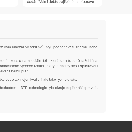
dodání Velmi dobře zajištěné na přepravu
ož vám umožní vyjádřit svůj styl, podpořit vaši značku, nebo
sení inkoustu na speciální fólii, která se následně zažehlí na
renomovaného výrobce Malfini, který je známý svou
špičkovou
 vůči častému praní.
ko bude tak nejen kvalitní, ale také rychle u vás.
m přechodem – DTF technologie tyto okraje nepřenáší správně.