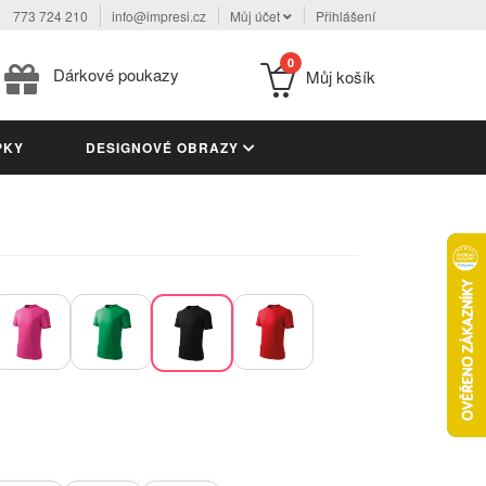
773 724 210
info@impresi.cz
Můj účet
Přihlášení
0
Dárkové poukazy
Můj košík
PKY
DESIGNOVÉ OBRAZY