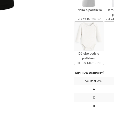
Tričko s potiskem
Dáms
p
od 249 Kč
299 Kč
od 2
Dětské body s
potiskem
od 199 Kč
249 Kč
Tabulka velikostí
velikost [cm]
A
C
H