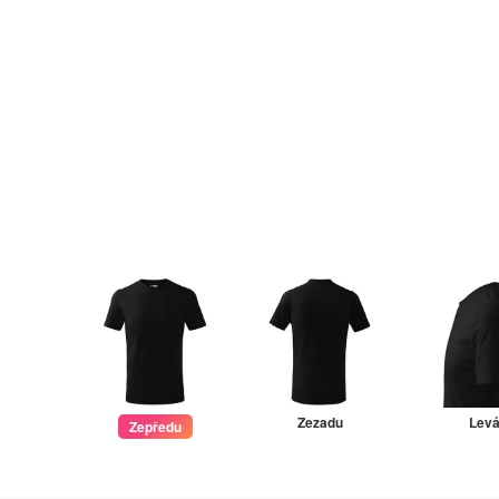
Zezadu
Lev
Zepředu