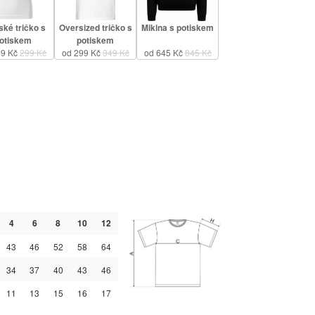
ké tričko s
Oversized tričko s
Mikina s potiskem
otiskem
potiskem
49 Kč
299 Kč
od 299 Kč
349 Kč
od 645 Kč
845 Kč
4
6
8
10
12
43
46
52
58
64
34
37
40
43
46
11
13
15
16
17