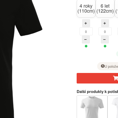
4 roky
6 let
(110cm)
(122cm)
(
U polože
U požadované velikosti nastavte tlačítkem + počet kusů.
Další produkty k potis