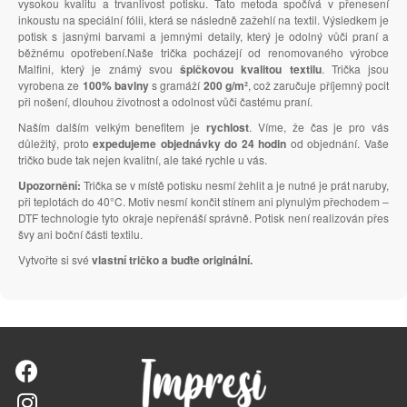
vysokou kvalitu a trvanlivost potisku. Tato metoda spočívá v přenesení
inkoustu na speciální fólii, která se následně zažehlí na textil. Výsledkem je
potisk s jasnými barvami a jemnými detaily, který je odolný vůči praní a
běžnému opotřebení.Naše trička pocházejí od renomovaného výrobce
Malfini, který je známý svou
špičkovou kvalitou textilu
. Trička jsou
vyrobena ze
100% bavlny
s gramáží
200 g/m²
, což zaručuje příjemný pocit
při nošení, dlouhou životnost a odolnost vůči častému praní.
Naším dalším velkým benefitem je
rychlost
. Víme, že čas je pro vás
důležitý, proto
expedujeme objednávky do 24 hodin
od objednání. Vaše
tričko bude tak nejen kvalitní, ale také rychle u vás.
Upozornění:
Trička se v místě potisku nesmí žehlit a je nutné je prát naruby,
při teplotách do 40°C. Motiv nesmí končit stínem ani plynulým přechodem –
DTF technologie tyto okraje nepřenáší správně. Potisk není realizován přes
švy ani boční části textilu.
Vytvořte si své
vlastní tričko a buďte originální.