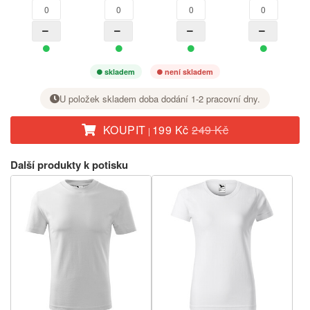
skladem
není skladem
U položek skladem doba dodání 1-2 pracovní dny.
KOUPIT
199 Kč
249 Kč
|
U požadované velikosti nastavte tlačítkem + počet kusů.
Další produkty k potisku