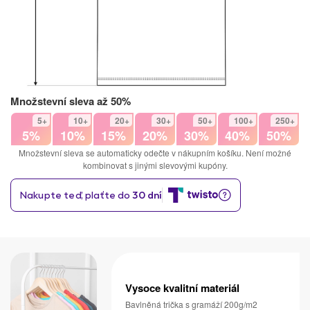
Množstevní sleva až 50%
5+
10+
20+
30+
50+
100+
250+
5%
10%
15%
20%
30%
40%
50%
Množstevní sleva se automaticky odečte v nákupním košíku. Není možné
kombinovat s jinými slevovými kupóny.
Vysoce kvalitní materiál
Bavlněná trička s gramáží 200g/m2