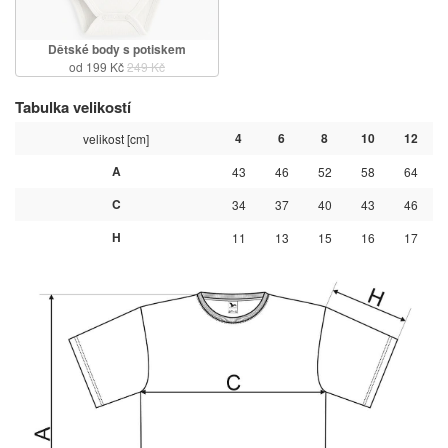
Dětské body s potiskem
od 199 Kč
249 Kč
Tabulka velikostí
4
6
8
10
12
velikost [cm]
A
43
46
52
58
64
C
34
37
40
43
46
H
11
13
15
16
17