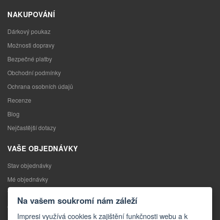
NAKUPOVÁNÍ
Dárkový poukaz
Možnosti dopravy
Bezpečné platby
Obchodní podmínky
Ochrana osobních údajů
Recenze
Blog
Nejčastější dotazy
VAŠE OBJEDNÁVKY
Stav objednávky
Mé objednávky
Výměna zboží
Na vašem soukromí nám záleží
Odstoupení od kupní smlouvy
Impresi využívá cookies k zajištění funkčnosti webu a k