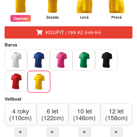
Zezadu
Levá
Pravá
Zepředu
KOUPIT
199 Kč
249 Kč
|
Barva
Velikost
4 roky
6 let
10 let
12 let
(110cm)
(122cm)
(146cm)
(158cm)