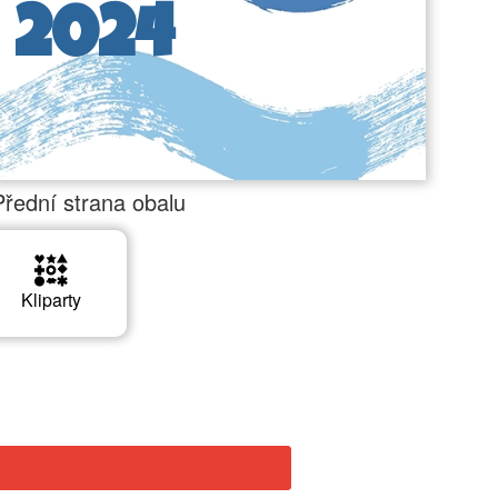
2024
Přední strana obalu
Kliparty