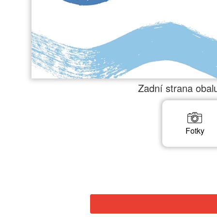
Zadní strana obal
×
Před přidáním fotoknihy do košíku vložte všechny fotografie. Nejsou vloženy fotografie na stránkách:
Hotovo
Fotky
Zrušit
Začít od začátku