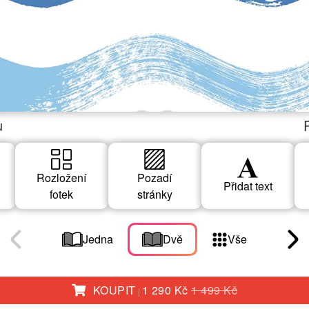
u
Rozložení
Pozadí
Přidat text
fotek
stránky
Jedna
Dvě
Vše
KOUPIT
1 290 Kč
1 499 Kč
|