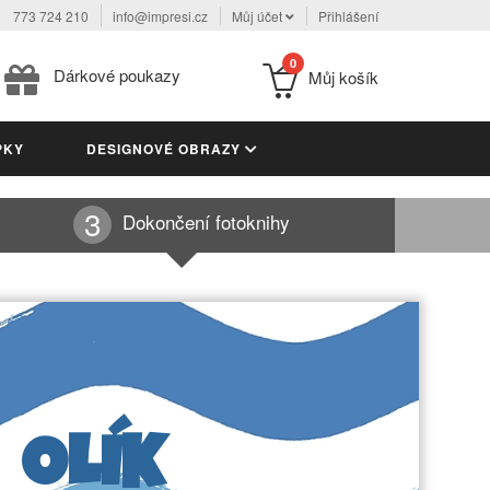
773 724 210
info@impresi.cz
Můj účet
Přihlášení
0
Dárkové poukazy
Můj košík
PKY
DESIGNOVÉ OBRAZY
Dokončení fotoknihy
OLÍK