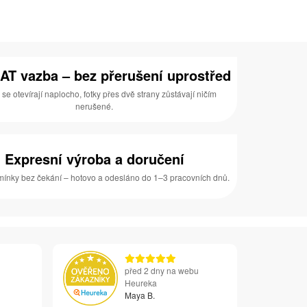
AT vazba – bez přerušení uprostřed
 se otevírají naplocho, fotky přes dvě strany zůstávají ničím
nerušené.
Expresní výroba a doručení
ínky bez čekání – hotovo a odesláno do 1–3 pracovních dnů.
před 2 dny na webu
Heureka
Maya B.