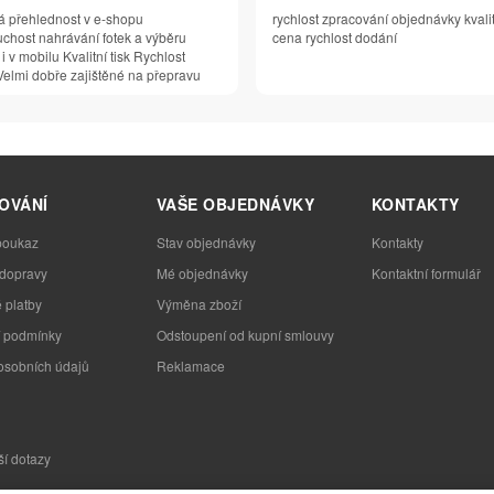
á přehlednost v e-shopu
rychlost zpracování objednávky kvali
chost nahrávání fotek a výběru
cena rychlost dodání
 i v mobilu Kvalitní tisk Rychlost
elmi dobře zajištěné na přepravu
OVÁNÍ
VAŠE OBJEDNÁVKY
KONTAKTY
poukaz
Stav objednávky
Kontakty
 dopravy
Mé objednávky
Kontaktní formulář
 platby
Výměna zboží
 podmínky
Odstoupení od kupní smlouvy
osobních údajů
Reklamace
ší dotazy