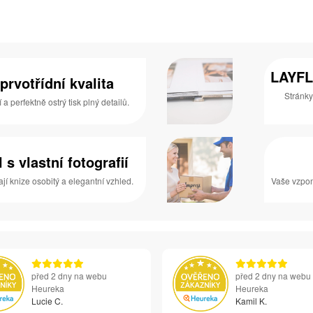
LAYFL
prvotřídní kvalita
Stránky
 perfektně ostrý tisk plný detailů.
s vlastní fotografií
í knize osobitý a elegantní vzhled.
Vaše vzpom
před 2 dny na webu
před 2 dny na webu
Heureka
Heureka
Lucie C.
Kamil K.