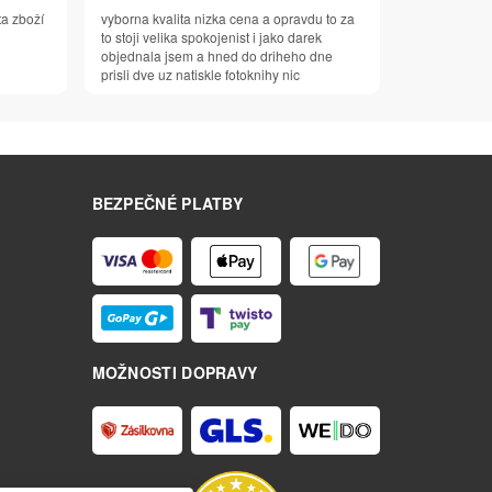
ta zboží
vyborna kvalita nizka cena a opravdu to za
to stoji velika spokojenist i jako darek
objednala jsem a hned do driheho dne
prisli dve uz natiskle fotoknihy nic
BEZPEČNÉ PLATBY
MOŽNOSTI DOPRAVY