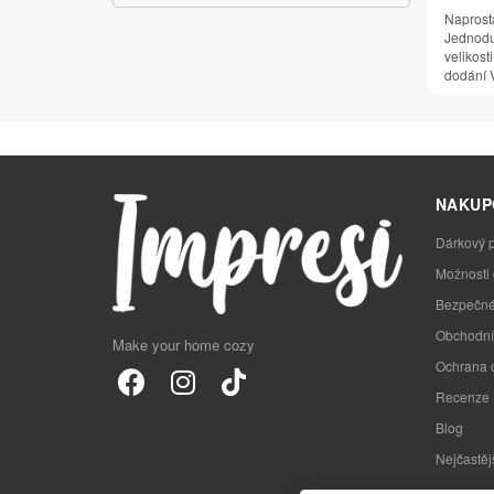
Naprost
Jednodu
velikosti
dodání V
NAKUP
Dárkový 
Možnosti
Bezpečné
Obchodní
Make your home cozy
Ochrana 
Recenze
Blog
Nejčastěj