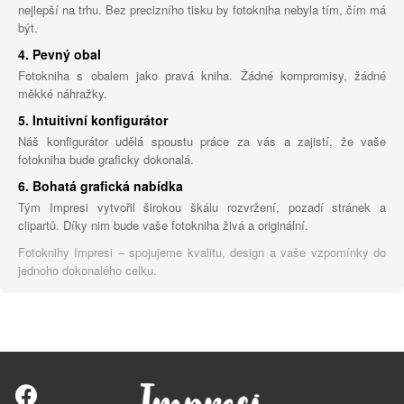
nejlepší na trhu. Bez precizního tisku by fotokniha nebyla tím, čím má
být.
4. Pevný obal
Fotokniha s obalem jako pravá kniha. Žádné kompromisy, žádné
měkké náhražky.
5. Intuitivní konfigurátor
Náš konfigurátor udělá spoustu práce za vás a zajistí, že vaše
fotokniha bude graficky dokonalá.
6. Bohatá grafická nabídka
Tým Impresi vytvořil širokou škálu rozvržení, pozadí stránek a
clipartů. Díky nim bude vaše fotokniha živá a originální.
Fotoknihy Impresi – spojujeme kvalitu, design a vaše vzpomínky do
jednoho dokonalého celku.