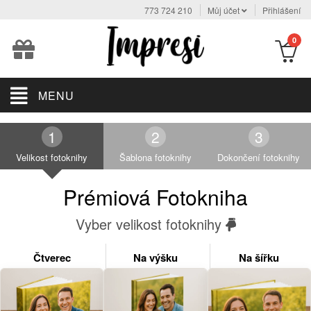
773 724 210
Můj účet
Přihlášení
0
MENU
Velikost fotoknihy
Šablona fotoknihy
Dokončení fotoknihy
Prémiová Fotokniha
Vyber velikost fotoknihy
Čtverec
Na výšku
Na šířku