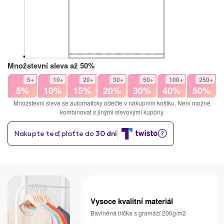
Množstevní sleva až 50%
5+
10+
20+
30+
50+
100+
250+
5%
10%
15%
20%
30%
40%
50%
Množstevní sleva se automaticky odečte v nákupním košíku. Není možné
kombinovat s jinými slevovými kupóny.
Vysoce kvalitní materiál
Bavlněná trička s gramáží 200g/m2