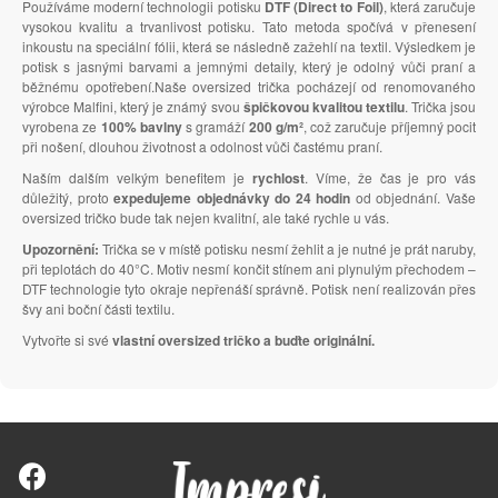
Používáme moderní technologii potisku
DTF (Direct to Foil)
, která zaručuje
vysokou kvalitu a trvanlivost potisku. Tato metoda spočívá v přenesení
inkoustu na speciální fólii, která se následně zažehlí na textil. Výsledkem je
potisk s jasnými barvami a jemnými detaily, který je odolný vůči praní a
běžnému opotřebení.Naše oversized trička pocházejí od renomovaného
výrobce Malfini, který je známý svou
špičkovou kvalitou textilu
. Trička jsou
vyrobena ze
100% bavlny
s gramáží
200 g/m²
, což zaručuje příjemný pocit
při nošení, dlouhou životnost a odolnost vůči častému praní.
Naším dalším velkým benefitem je
rychlost
. Víme, že čas je pro vás
důležitý, proto
expedujeme objednávky do 24 hodin
od objednání. Vaše
oversized tričko bude tak nejen kvalitní, ale také rychle u vás.
Upozornění:
Trička se v místě potisku nesmí žehlit a je nutné je prát naruby,
při teplotách do 40°C. Motiv nesmí končit stínem ani plynulým přechodem –
DTF technologie tyto okraje nepřenáší správně. Potisk není realizován přes
švy ani boční části textilu.
Vytvořte si své
vlastní oversized tričko a buďte originální.