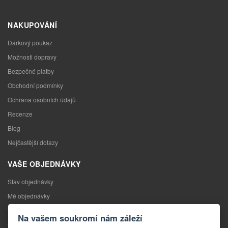
NAKUPOVÁNÍ
Dárkový poukaz
Možnosti dopravy
Bezpečné platby
Obchodní podmínky
Ochrana osobních údajů
Recenze
Blog
Nejčastější dotazy
VAŠE OBJEDNÁVKY
Stav objednávky
Mé objednávky
Výměna zboží
Na vašem soukromí nám záleží
Odstoupení od kupní smlouvy