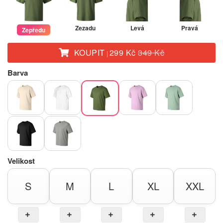
Zezadu
Levá
Pravá
Zepředu
KOUPIT
299 Kč
349 Kč
|
Barva
Velikost
S
M
L
XL
XXL