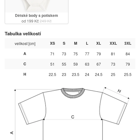
Dětské body s potiskem
od 199 Kč
249 Kč
Tabulka velikostí
XS
S
M
L
XL
XXL
3XL
velikost [cm]
A
71
73
75
77
79
81
84
C
51
55
59
63
67
73
79
H
22.5
23
23.5
24
24.5
25
25.5