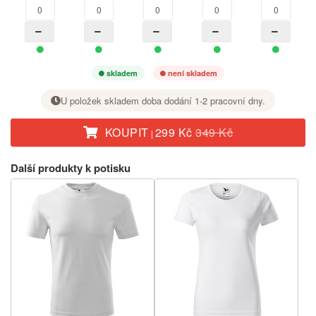
skladem
není skladem
U položek skladem doba dodání 1-2 pracovní dny.
KOUPIT
299 Kč
349 Kč
|
U požadované velikosti nastavte tlačítkem + počet kusů.
Další produkty k potisku