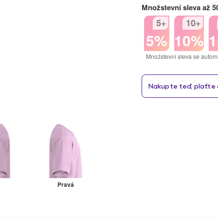
Množstevní sleva až 
5+
10+
5%
10%
Množstevní sleva se autom
á
Pravá