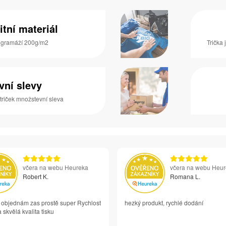
itní materiál
s gramáží 200g/m2
Trička 
vní slevy
 triček množstevní sleva
včera na webu Heureka
včera na webu Heu
Robert K.
Romana L.
i objednám zas prostě super Rychlost
hezký produkt, rychlé dodání
 skvělá kvalita tisku