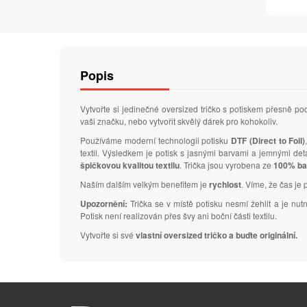
Popis
Vytvořte si jedinečné oversized tričko s potiskem přesně 
vaši značku, nebo vytvořit skvělý dárek pro kohokoliv.
Používáme moderní technologii potisku
DTF (Direct to Foil)
textil. Výsledkem je potisk s jasnými barvami a jemnými de
špičkovou kvalitou textilu
. Trička jsou vyrobena ze
100% ba
Naším dalším velkým benefitem je
rychlost
. Víme, že čas je 
Upozornění:
Trička se v místě potisku nesmí žehlit a je nu
Potisk není realizován přes švy ani boční části textilu.
Vytvořte si své
vlastní oversized tričko a buďte originální.