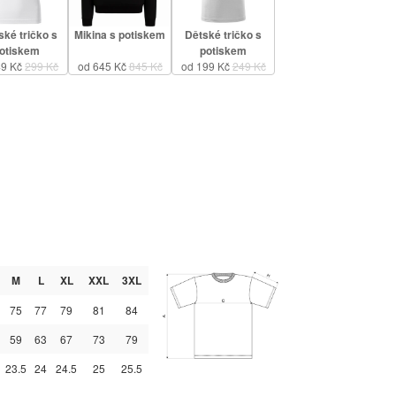
ké tričko s
Mikina s potiskem
Dětské tričko s
otiskem
potiskem
49 Kč
299 Kč
od 645 Kč
845 Kč
od 199 Kč
249 Kč
M
L
XL
XXL
3XL
75
77
79
81
84
59
63
67
73
79
23.5
24
24.5
25
25.5