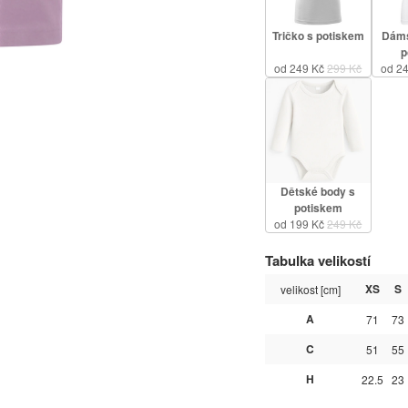
Tričko s potiskem
Dáms
p
od 249 Kč
299 Kč
od 2
Dětské body s
potiskem
od 199 Kč
249 Kč
Tabulka velikostí
XS
S
velikost [cm]
A
71
73
C
51
55
H
22.5
23