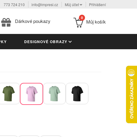
773 724 210
info@impresi.cz
Můj účet
Přihlášení
0
Dárkové poukazy
Můj košík
PKY
DESIGNOVÉ OBRAZY