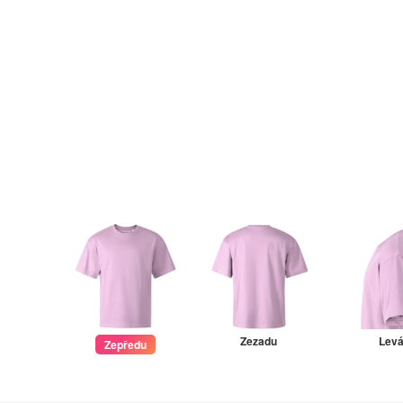
Zezadu
Lev
Zepředu