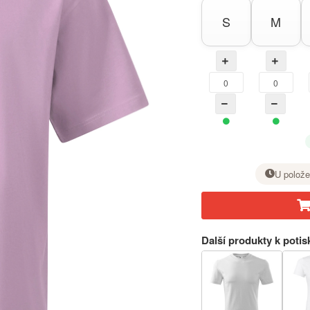
S
M
U polože
U požadované velikosti nastavte tlačítkem + počet kusů.
Další produkty k potis