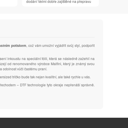
dodání Velmi dobře zajištěné na přepravu
lastním potiskem
, což vám umožní vyjádřit svůj styl, podpořit
sení inkoustu na speciální fólii, která se následně zažehlí na
házejí od renomovaného výrobce Malfini, který je známý svou
 a odolnost vůči častému praní.
sized tričko bude tak nejen kvalitní, ale také rychle u vás.
m přechodem – DTF technologie tyto okraje nepřenáší správně.