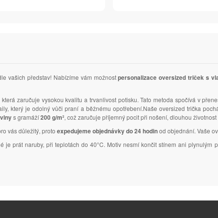
podle vašich představ! Nabízíme vám možnost
personalizace oversized triček s v
, která zaručuje vysokou kvalitu a trvanlivost potisku. Tato metoda spočívá v přene
taily, který je odolný vůči praní a běžnému opotřebení.Naše oversized trička poc
vlny
s gramáží
200 g/m²
, což zaručuje příjemný pocit při nošení, dlouhou životnost
pro vás důležitý, proto
expedujeme objednávky do 24 hodin
od objednání. Vaše over
tné je prát naruby, při teplotách do 40°C. Motiv nesmí končit stínem ani plynulý