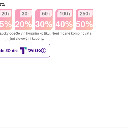
50%
20+
30+
50+
100+
250+
15%
20%
30%
40%
50%
aticky odečte v nákupním košíku. Není možné kombinovat s
jinými slevovými kupóny.