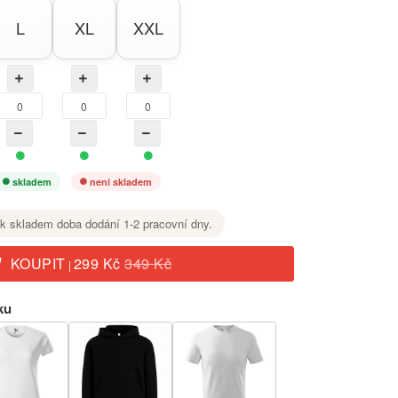
L
XL
XXL
skladem
není skladem
k skladem doba dodání 1-2 pracovní dny.
KOUPIT
299 Kč
349 Kč
|
ku