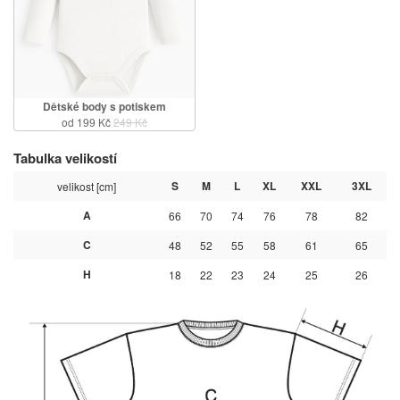
Dětské body s potiskem
od 199 Kč
249 Kč
Tabulka velikostí
S
M
L
XL
XXL
3XL
velikost [cm]
A
66
70
74
76
78
82
C
48
52
55
58
61
65
H
18
22
23
24
25
26