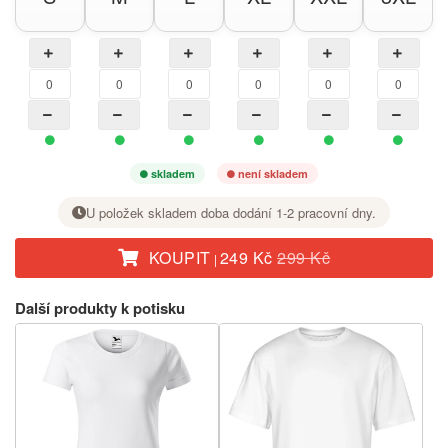
skladem
není skladem
U položek skladem doba dodání 1-2 pracovní dny.
KOUPIT
249 Kč
299 Kč
|
U požadované velikosti nastavte tlačítkem + počet kusů.
Další produkty k potisku