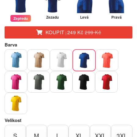
Zezadu
Levá
Pravá
Zepředu
KOUPIT
249 Kč
299 Kč
|
Barva
Velikost
S
M
L
XL
XXL
3XL