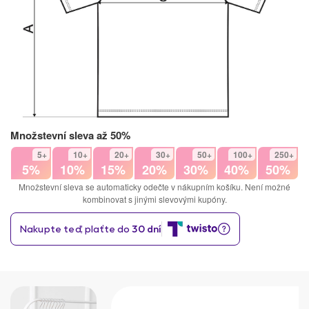
Množstevní sleva až 50%
5+
10+
20+
30+
50+
100+
250+
5%
10%
15%
20%
30%
40%
50%
Množstevní sleva se automaticky odečte v nákupním košíku. Není možné
kombinovat s jinými slevovými kupóny.