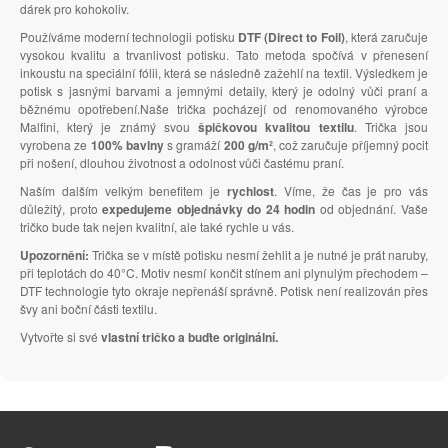
dárek pro kohokoliv.
Používáme moderní technologii potisku
DTF (Direct to Foil)
, která zaručuje
vysokou kvalitu a trvanlivost potisku. Tato metoda spočívá v přenesení
inkoustu na speciální fólii, která se následně zažehlí na textil. Výsledkem je
potisk s jasnými barvami a jemnými detaily, který je odolný vůči praní a
běžnému opotřebení.Naše trička pocházejí od renomovaného výrobce
Malfini, který je známý svou
špičkovou kvalitou textilu
. Trička jsou
vyrobena ze
100% bavlny
s gramáží
200 g/m²
, což zaručuje příjemný pocit
při nošení, dlouhou životnost a odolnost vůči častému praní.
Naším dalším velkým benefitem je
rychlost
. Víme, že čas je pro vás
důležitý, proto
expedujeme objednávky do 24 hodin
od objednání. Vaše
tričko bude tak nejen kvalitní, ale také rychle u vás.
Upozornění:
Trička se v místě potisku nesmí žehlit a je nutné je prát naruby,
při teplotách do 40°C. Motiv nesmí končit stínem ani plynulým přechodem –
DTF technologie tyto okraje nepřenáší správně. Potisk není realizován přes
švy ani boční části textilu.
Vytvořte si své
vlastní tričko a buďte originální.