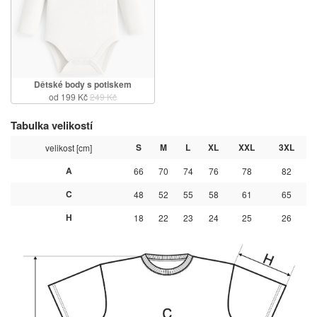
Dětské body s potiskem
od 199 Kč
249 Kč
Tabulka velikostí
S
M
L
XL
XXL
3XL
velikost [cm]
A
66
70
74
76
78
82
C
48
52
55
58
61
65
H
18
22
23
24
25
26