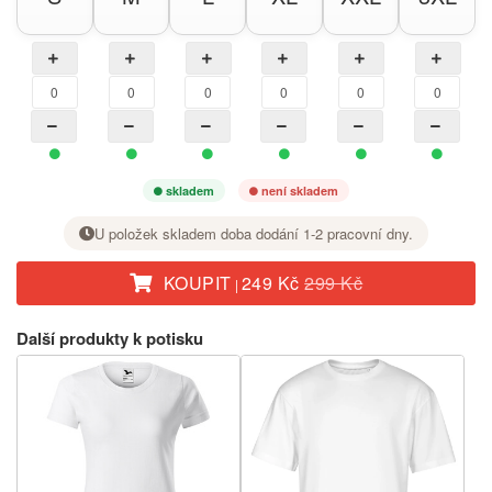
skladem
není skladem
U položek skladem doba dodání 1-2 pracovní dny.
KOUPIT
249 Kč
299 Kč
|
U požadované velikosti nastavte tlačítkem + počet kusů.
Další produkty k potisku