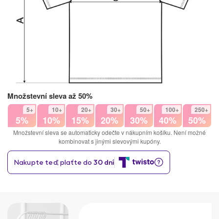
Množstevní sleva až 50%
5+
10+
20+
30+
50+
100+
250+
5%
10%
15%
20%
30%
40%
50%
Množstevní sleva se automaticky odečte v nákupním košíku. Není možné
kombinovat s jinými slevovými kupóny.