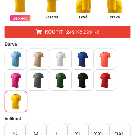
Zezadu
Levá
Pravá
Zepředu
KOUPIT
249 Kč
299 Kč
|
Barva
Velikost
S
M
L
XL
XXL
3XL