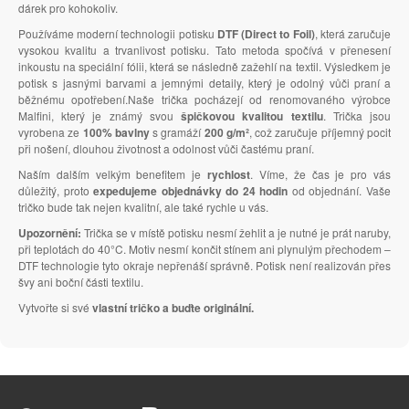
dárek pro kohokoliv.
Používáme moderní technologii potisku
DTF (Direct to Foil)
, která zaručuje
vysokou kvalitu a trvanlivost potisku. Tato metoda spočívá v přenesení
inkoustu na speciální fólii, která se následně zažehlí na textil. Výsledkem je
potisk s jasnými barvami a jemnými detaily, který je odolný vůči praní a
běžnému opotřebení.Naše trička pocházejí od renomovaného výrobce
Malfini, který je známý svou
špičkovou kvalitou textilu
. Trička jsou
vyrobena ze
100% bavlny
s gramáží
200 g/m²
, což zaručuje příjemný pocit
při nošení, dlouhou životnost a odolnost vůči častému praní.
Naším dalším velkým benefitem je
rychlost
. Víme, že čas je pro vás
důležitý, proto
expedujeme objednávky do 24 hodin
od objednání. Vaše
tričko bude tak nejen kvalitní, ale také rychle u vás.
Upozornění:
Trička se v místě potisku nesmí žehlit a je nutné je prát naruby,
při teplotách do 40°C. Motiv nesmí končit stínem ani plynulým přechodem –
DTF technologie tyto okraje nepřenáší správně. Potisk není realizován přes
švy ani boční části textilu.
Vytvořte si své
vlastní tričko a buďte originální.